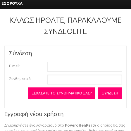
ΕΣΏΡΟΥΧΑ
ΚΑΛΏΣ ΉΡΘΑΤΕ, ΠΑΡΑΚΑΛΟΎΜΕ
ΣΥΝΔΕΘΕΊΤΕ
Σύνδεση
E-mail:
Συνθηματικό:
ΞΕΧΆΣΑΤΕ ΤΟ ΣΥΝΘΗΜΑΤΙΚΌ ΣΑΣ?
Εγγραφή νέου χρήστη
Δημιουργήστε ένα λογαριασμό στο
FoveroHenParty
ο οποίος θα σας
επιτρέπει να αγοράζετε ταχύτερα, να παρακολουθείτε την κατάσταση